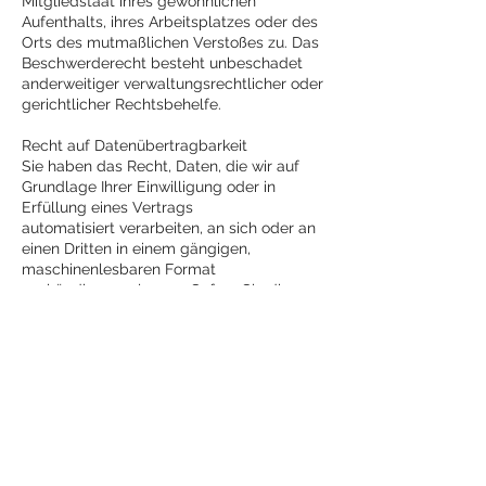
Mitgliedstaat ihres gewöhnlichen
Aufenthalts, ihres Arbeitsplatzes oder des
Orts des mutmaßlichen Verstoßes zu. Das
Beschwerderecht besteht unbeschadet
anderweitiger verwaltungsrechtlicher oder
gerichtlicher Rechtsbehelfe.
Recht auf Datenübertragbarkeit
Sie haben das Recht, Daten, die wir auf
Grundlage Ihrer Einwilligung oder in
Erfüllung eines Vertrags
automatisiert verarbeiten, an sich oder an
einen Dritten in einem gängigen,
maschinenlesbaren Format
aushändigen zu lassen. Sofern Sie die
direkte Übertragung der Daten an einen
anderen Verantwortlichen verlangen,
erfolgt dies nur, soweit es technisch
machbar ist.
Auskunft, Berichtigung und Löschung
Sie haben im Rahmen der geltenden
gesetzlichen Bestimmungen jederzeit das
Recht auf unentgeltliche Auskunft über